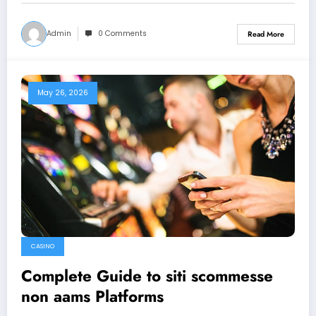
Admin
0 Comments
Read More
May 26, 2026
CASINO
Complete Guide to siti scommesse
non aams Platforms