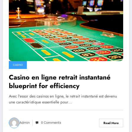
CASINO
Casino en ligne retrait instantané
blueprint for efficiency
Avec l'essor des casinos en ligne, le retrait instantané est devenu
une caractéristique essentielle pour…
Admin
0 Comments
Read More