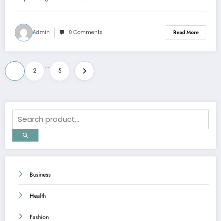
Admin
0 Comments
Read More
Posts
…
1
2
5
pagination
Business
Health
Fashion