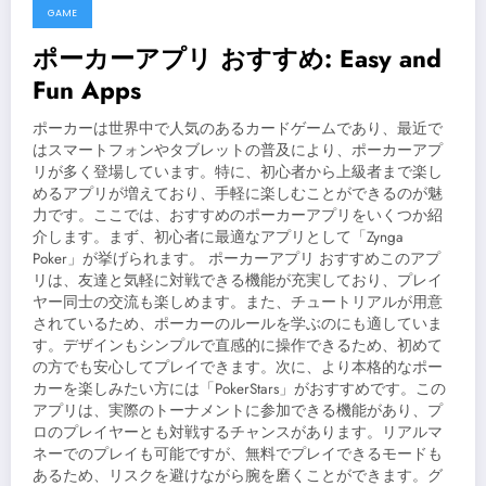
GAME
ポーカーアプリ おすすめ: Easy and
Fun Apps
ポーカーは世界中で人気のあるカードゲームであり、最近で
はスマートフォンやタブレットの普及により、ポーカーアプ
リが多く登場しています。特に、初心者から上級者まで楽し
めるアプリが増えており、手軽に楽しむことができるのが魅
力です。ここでは、おすすめのポーカーアプリをいくつか紹
介します。まず、初心者に最適なアプリとして「Zynga
Poker」が挙げられます。 ポーカーアプリ おすすめこのアプ
リは、友達と気軽に対戦できる機能が充実しており、プレイ
ヤー同士の交流も楽しめます。また、チュートリアルが用意
されているため、ポーカーのルールを学ぶのにも適していま
す。デザインもシンプルで直感的に操作できるため、初めて
の方でも安心してプレイできます。次に、より本格的なポー
カーを楽しみたい方には「PokerStars」がおすすめです。この
アプリは、実際のトーナメントに参加できる機能があり、プ
ロのプレイヤーとも対戦するチャンスがあります。リアルマ
ネーでのプレイも可能ですが、無料でプレイできるモードも
あるため、リスクを避けながら腕を磨くことができます。グ