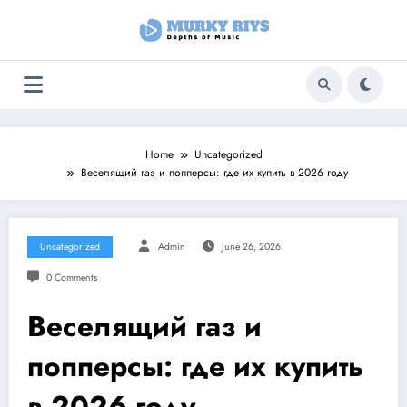
Skip
to
content
Home
Uncategorized
Веселящий газ и попперсы: где их купить в 2026 году
Uncategorized
Admin
June 26, 2026
0 Comments
Веселящий газ и
попперсы: где их купить
в 2026 году