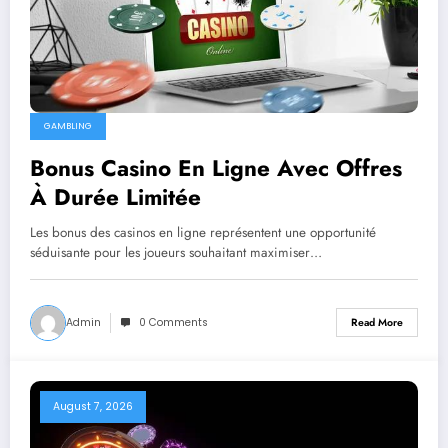
GAMBLING
Bonus Casino En Ligne Avec Offres
À Durée Limitée
Les bonus des casinos en ligne représentent une opportunité
séduisante pour les joueurs souhaitant maximiser…
Admin
0 Comments
Read More
August 7, 2026