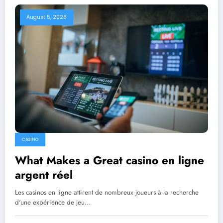
August 5, 2026
CASINO
What Makes a Great casino en ligne
argent réel
Les casinos en ligne attirent de nombreux joueurs à la recherche
d'une expérience de jeu…