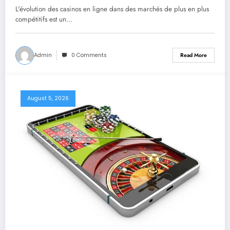
L'évolution des casinos en ligne dans des marchés de plus en plus
compétitifs est un…
Admin
0 Comments
Read More
August 5, 2026