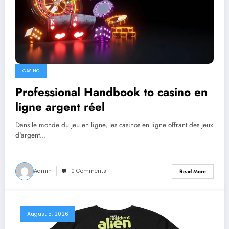
CASINO
Professional Handbook to casino en
ligne argent réel
Dans le monde du jeu en ligne, les casinos en ligne offrant des jeux
d'argent…
Admin
0 Comments
Read More
August 5, 2026