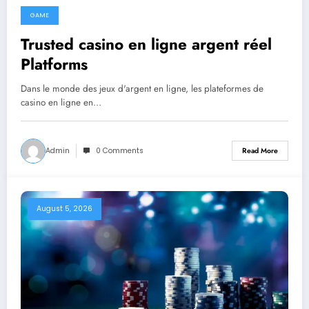
GAME
Trusted casino en ligne argent réel
Platforms
Dans le monde des jeux d'argent en ligne, les plateformes de
casino en ligne en…
Admin
0 Comments
Read More
August 5, 2026