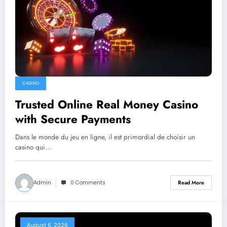
CASINO
Trusted Online Real Money Casino
with Secure Payments
Dans le monde du jeu en ligne, il est primordial de choisir un
casino qui…
Admin
0 Comments
Read More
August 6, 2026