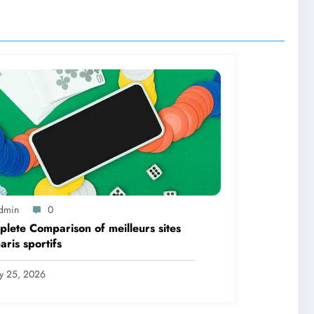
dmin
0
lete Comparison of meilleurs sites
aris sportifs
ly 25, 2026