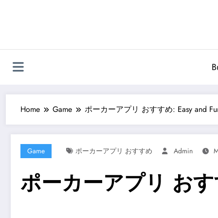
Skip
to
content
B
Home
Game
ポーカーアプリ おすすめ: Easy and Fun
Game
ポーカーアプリ おすすめ
Admin
M
ポーカーアプリ おすすめ: 