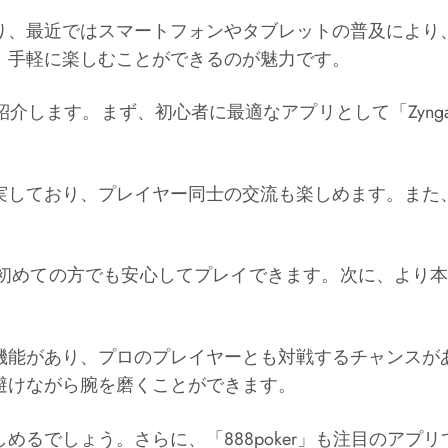
り、最近ではスマートフォンやタブレットの普及により
、手軽に楽しむことができるのが魅力です。
します。まず、初心者に最適なアプリとして「Zynga 
実しており、プレイヤー同士の交流も楽しめます。また
ての方でも安心してプレイできます。次に、より本格的な
機能があり、プロのプレイヤーとも対戦するチャンスが
避けながら腕を磨くことができます。
るでしょう。さらに、「888poker」も注目のアプリ