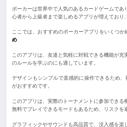
ポーカーは世界中で人気のあるカードゲームであ
心者から上級者まで楽しめるアプリが増えており
ここでは、おすすめのポーカーアプリをいくつか紹介
め
このアプリは、友達と気軽に対戦できる機能が充
のルールを学ぶのにも適しています。
デザインもシンプルで直感的に操作できるため、初め
がおすすめです。
このアプリは、実際のトーナメントに参加できる
無料でプレイできるモードもあるため、リスクを
グラフィックやサウンドも高品質で、没入感を楽しめ