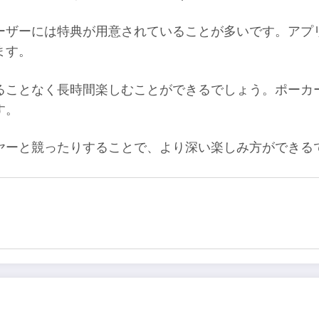
ーザーには特典が用意されていることが多いです。アプ
ます。
ることなく長時間楽しむことができるでしょう。ポーカ
す。
ヤーと競ったりすることで、より深い楽しみ方ができる