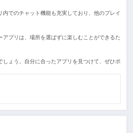
リ内でのチャット機能も充実しており、他のプレイ
ーアプリは、場所を選ばずに楽しむことができるた
でしょう。自分に合ったアプリを見つけて、ぜひポ