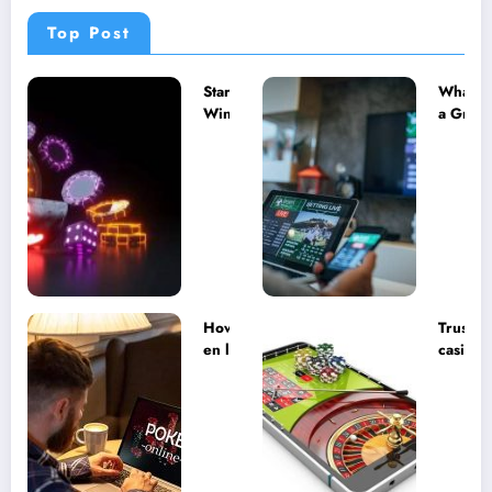
Top Post
Start
What M
Winning at
a Great
Casino En
casino 
Ligne
ligne a
Argent Réel
réel
Sites
How casinos
Trusted
en ligne are
casino 
evolving in
ligne a
competitive
réel
markets
Platfor