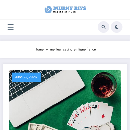
Skip
to
content
Home
meilleur casino en ligne france
June 24, 2026