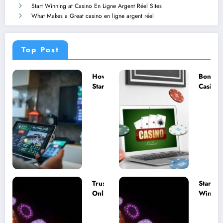
Start Winning at Casino En Ligne Argent Réel Sites
What Makes a Great casino en ligne argent réel
Top Post
How to Get
Bonus
Started with
Casino 
casino en
Ligne A
ligne argent
Offres 
réel
Durée
Limitée
Trusted
Start
Online Real
Winning
Money
Casino 
Casino with
Ligne