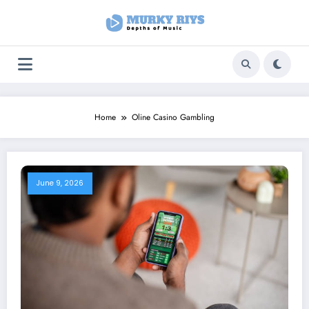
Skip
to
content
Home
Oline Casino Gambling
June 9, 2026