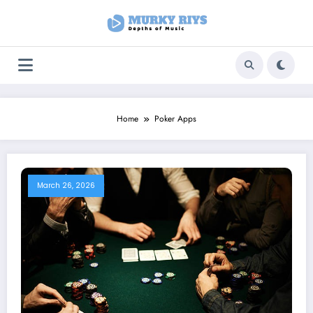
Skip
to
content
Home
Poker Apps
March 26, 2026