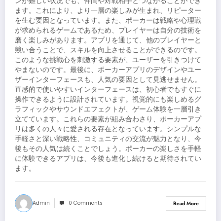
ンが難しい状況でも、仲間や対戦相手とつながることができ
ます。これにより、より一層の楽しみが生まれ、リピーター
を生む要因となっています。また、ポーカーは戦略や心理戦
が求められるゲームであるため、プレイヤーは自分の技術を
磨く楽しみがあります。アプリを通じて、他のプレイヤーと
競い合うことで、スキルを向上させることができるのです。
このような挑戦心を刺激する要素が、ユーザーを引きつけて
やまないのです。最後に、ポーカーアプリのデザインやユー
ザーインターフェースも、人気の要因として見逃せません。
直感的で使いやすいインターフェースは、初心者でもすぐに
操作できるように設計されています。視覚的にも楽しめるグ
ラフィックやサウンドエフェクトが、ゲーム体験を一層引き
立てています。これらの要素が組み合わさり、ポーカーアプ
リは多くの人々に愛される存在となっています。シンプルな
手軽さと深い戦略性、コミュニティの交流が魅力となり、今
後もその人気は続くことでしょう。ポーカーの楽しさを手軽
に体験できるアプリは、今後も進化し続けると期待されてい
ます。
Admin
0 Comments
Read More