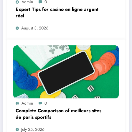
Admin
0
Expert Tips for casino en ligne argent
réel
August 3, 2026
Admin
0
Complete Comparison of meilleurs sites
de paris sportifs
July 25, 2026