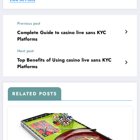
Previous post
Complete Guide to casino live sans KYC
Platforms
Next post
Top Benefits of Using casino live sans KYC
Platforms
RELATED POSTS