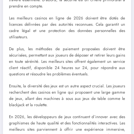
prendre en compte.
Les meilleurs casinos en ligne de 2026 doivent être dotés de
licences délivrées par des autorités reconnues. Cela garantit un
cadre légal et une protection des données personnelles des
utilisateurs.
De plus, les méthodes de paiement proposées doivent être
sécurisées, permettant aux joueurs de déposer et retirer leurs gains
en toute sérénité. Les meilleurs sites offrent également un service
client réactif, disponible 24 heures sur 24, pour répondre aux
questions et résoudre les problèmes éventuels.
Ensuite, la diversité des jeux est un autre aspect crucial. Les joueurs
recherchent des casinos en ligne qui proposent une large gamme
de jeux, allant des machines à sous aux jeux de table comme le
blackjack et la roulette.
En 2026, les développeurs de jeux continuent d’innover avec des
graphismes de haute qualité et des fonctionnalités interactives. Les
meilleurs sites parviennent à offrir une expérience immersive,