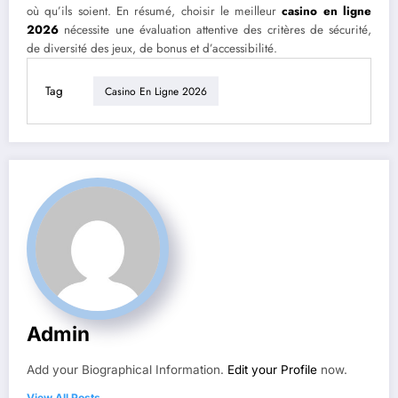
où qu’ils soient. En résumé, choisir le meilleur
casino en ligne
2026
nécessite une évaluation attentive des critères de sécurité,
de diversité des jeux, de bonus et d’accessibilité.
Tag
Casino En Ligne 2026
Admin
Add your Biographical Information.
Edit your Profile
now.
View All Posts