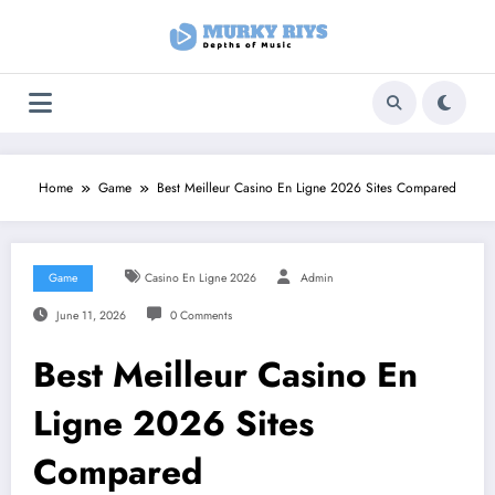
Skip
to
content
Home
Game
Best Meilleur Casino En Ligne 2026 Sites Compared
Game
Casino En Ligne 2026
Admin
June 11, 2026
0 Comments
Best Meilleur Casino En
Ligne 2026 Sites
Compared