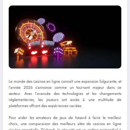
Le monde des casinos en ligne connaît une expansion fulgurante, et
l’année 2026 s’annonce comme un tournant majeur dans ce
secteur. Avec l’avancée des technologies et les changements
réglementaires, les joueurs ont accès à une multitude de
plateformes offrant des expériences variées.
Pour aider les amateurs de jeux de hasard à faire le meilleur
choix, une comparaison des meilleurs sites de casinos en ligne
s’avère essentielle. D’abord, la sécurité est un critère primordial à