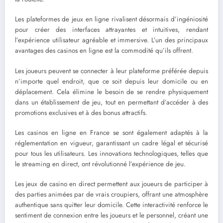
Les plateformes de jeux en ligne rivalisent désormais d’ingéniosité
pour créer des interfaces attrayantes et intuitives, rendant
l’expérience utilisateur agréable et immersive. L’un des principaux
avantages des casinos en ligne est la commodité qu’ils offrent.
Les joueurs peuvent se connecter à leur plateforme préférée depuis
n’importe quel endroit, que ce soit depuis leur domicile ou en
déplacement. Cela élimine le besoin de se rendre physiquement
dans un établissement de jeu, tout en permettant d’accéder à des
promotions exclusives et à des bonus attractifs.
Les casinos en ligne en France se sont également adaptés à la
réglementation en vigueur, garantissant un cadre légal et sécurisé
pour tous les utilisateurs. Les innovations technologiques, telles que
le streaming en direct, ont révolutionné l’expérience de jeu.
Les jeux de casino en direct permettent aux joueurs de participer à
des parties animées par de vrais croupiers, offrant une atmosphère
authentique sans quitter leur domicile. Cette interactivité renforce le
sentiment de connexion entre les joueurs et le personnel, créant une