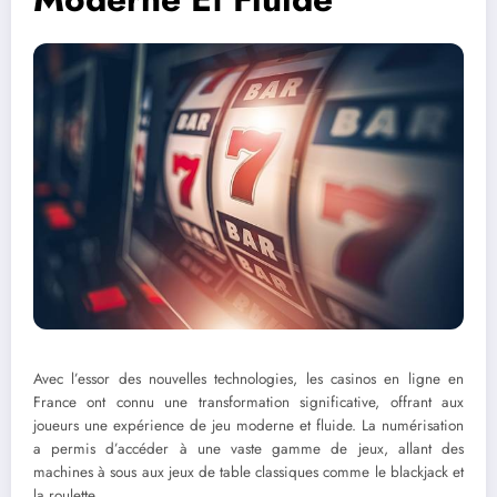
Avec l’essor des nouvelles technologies, les casinos en ligne en
France ont connu une transformation significative, offrant aux
joueurs une expérience de jeu moderne et fluide. La numérisation
a permis d’accéder à une vaste gamme de jeux, allant des
machines à sous aux jeux de table classiques comme le blackjack et
la roulette.