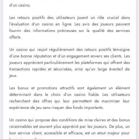
d’un casino.
Les retours positifs des utilisateurs jouent un rôle crucial dans
l’évaluation d’un casino en ligne. Les avis des joueurs peuvent
fournir des informations précieuses sur la qualité des services
offerts.
Un casino qui reçoit régulièrement des retours positifs témoigne
d’une bonne réputation et d’un engagement envers ses clients. Les
joueurs apprécient particulièrement les plateformes qui offrent des
transactions rapides et sécurisées, ainsi qu’un large éventail de
jeux.
Les bonus et promotions attractifs sont également un élément
déterminant dans le choix d’un casino fiable. Les utilisateurs
recherchent des offres qui leur permettent de maximiser leur
expérience de jeu sans risquer des fonds importants.
Un casino qui propose des conditions de mise claires et des bonus
raisonnables est souvent plus apprécié par les joueurs. De plus, un
bon service client, accessible et efficace, est un atout majeur pour