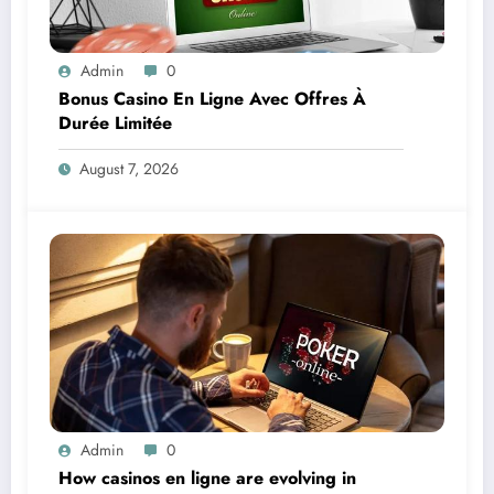
Admin
0
Bonus Casino En Ligne Avec Offres À
Durée Limitée
August 7, 2026
Admin
0
How casinos en ligne are evolving in