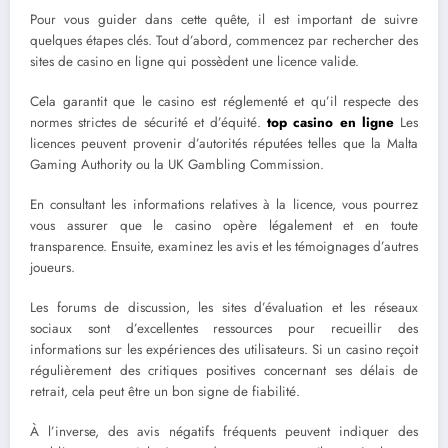
Pour vous guider dans cette quête, il est important de suivre
quelques étapes clés. Tout d’abord, commencez par rechercher des
sites de casino en ligne qui possèdent une licence valide.
Cela garantit que le casino est réglementé et qu’il respecte des
normes strictes de sécurité et d’équité.
top casino en ligne
Les
licences peuvent provenir d’autorités réputées telles que la Malta
Gaming Authority ou la UK Gambling Commission.
En consultant les informations relatives à la licence, vous pourrez
vous assurer que le casino opère légalement et en toute
transparence. Ensuite, examinez les avis et les témoignages d’autres
joueurs.
Les forums de discussion, les sites d’évaluation et les réseaux
sociaux sont d’excellentes ressources pour recueillir des
informations sur les expériences des utilisateurs. Si un casino reçoit
régulièrement des critiques positives concernant ses délais de
retrait, cela peut être un bon signe de fiabilité.
À l’inverse, des avis négatifs fréquents peuvent indiquer des