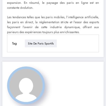
expansion. En résumé, le paysage des paris en ligne est en
constante évolution.
Les tendances telles que les paris mobiles, l’intelligence artificielle,
les paris en direct, la réglementation stricte et l’essor des esports
façonnent l’avenir de cette industrie dynamique, offrant aux
parieurs des expériences toujours plus enrichissantes.
Tag
Site De Paris Sportifs