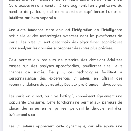
Cette accessibilité a conduit à une augmentation significative du
nombre de parieurs, qui recherchent des expériences fluides et
intuitives sur leurs appareils.
Une autre tendance marquante est l’intégration de l’intelligence
artificielle et des technologies avancées dans les plateformes de
paris. Les sites utilisent désormais des algorithmes sophistiqués
pour analyser les données et proposer des cotes plus précises.
Cela permet aux parieurs de prendre des décisions éclairées
basées sur des analyses approfondies, améliorant ainsi leurs
chances de succès. De plus, ces technologies facilitent la
personnalisation des expériences utilisateur, en offrant des
recommandations de paris adaptées aux préférences individuelles.
Les paris en direct, ou “live betting”, connaissent également une
popularité croissante. Cette fonctionnalité permet aux parieurs de
placer des mises en temps réel pendant le déroulement d’un
événement sportif.
Les utilisateurs apprécient cette dynamique, car elle ajoute une