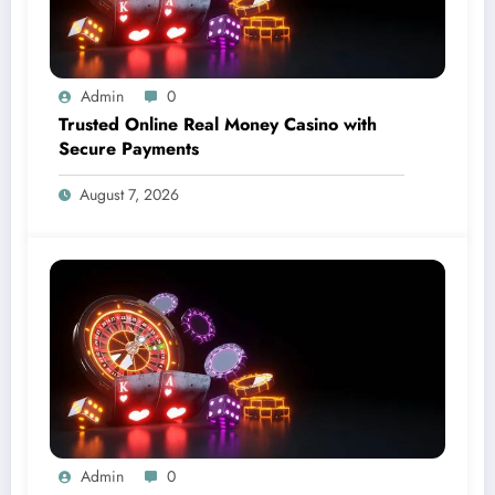
Admin
0
Trusted Online Real Money Casino with
Secure Payments
August 7, 2026
Admin
0