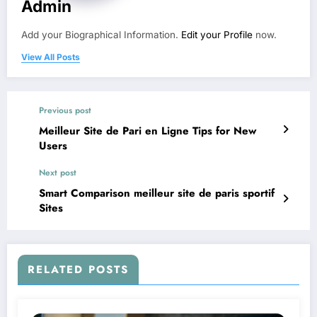
Admin
Add your Biographical Information.
Edit your Profile
now.
View All Posts
Previous post
Meilleur Site de Pari en Ligne Tips for New
Users
Next post
Smart Comparison meilleur site de paris sportif
Sites
RELATED POSTS