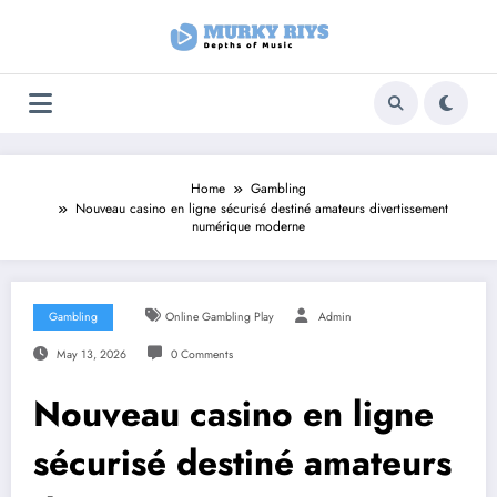
Skip
to
content
Home
Gambling
Nouveau casino en ligne sécurisé destiné amateurs divertissement
numérique moderne
Gambling
Online Gambling Play
Admin
May 13, 2026
0 Comments
Nouveau casino en ligne
sécurisé destiné amateurs