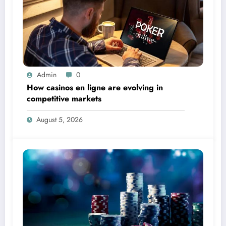
Admin
0
How casinos en ligne are evolving in
competitive markets
August 5, 2026