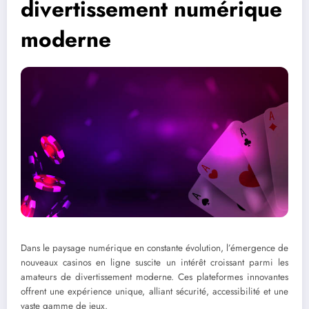
divertissement numérique
moderne
Dans le paysage numérique en constante évolution, l’émergence de
nouveaux casinos en ligne suscite un intérêt croissant parmi les
amateurs de divertissement moderne. Ces plateformes innovantes
offrent une expérience unique, alliant sécurité, accessibilité et une
vaste gamme de jeux.