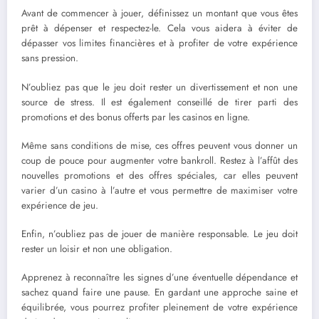
Avant de commencer à jouer, définissez un montant que vous êtes
prêt à dépenser et respectez-le. Cela vous aidera à éviter de
dépasser vos limites financières et à profiter de votre expérience
sans pression.
N’oubliez pas que le jeu doit rester un divertissement et non une
source de stress. Il est également conseillé de tirer parti des
promotions et des bonus offerts par les casinos en ligne.
Même sans conditions de mise, ces offres peuvent vous donner un
coup de pouce pour augmenter votre bankroll. Restez à l’affût des
nouvelles promotions et des offres spéciales, car elles peuvent
varier d’un casino à l’autre et vous permettre de maximiser votre
expérience de jeu.
Enfin, n’oubliez pas de jouer de manière responsable. Le jeu doit
rester un loisir et non une obligation.
Apprenez à reconnaître les signes d’une éventuelle dépendance et
sachez quand faire une pause. En gardant une approche saine et
équilibrée, vous pourrez profiter pleinement de votre expérience