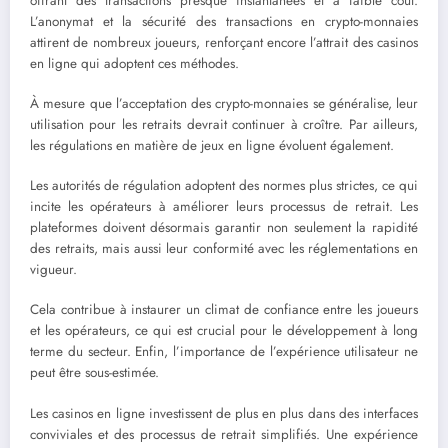
offrant des transactions presque instantanées et à faible coût.
L’anonymat et la sécurité des transactions en crypto-monnaies
attirent de nombreux joueurs, renforçant encore l’attrait des casinos
en ligne qui adoptent ces méthodes.
À mesure que l’acceptation des crypto-monnaies se généralise, leur
utilisation pour les retraits devrait continuer à croître. Par ailleurs,
les régulations en matière de jeux en ligne évoluent également.
Les autorités de régulation adoptent des normes plus strictes, ce qui
incite les opérateurs à améliorer leurs processus de retrait. Les
plateformes doivent désormais garantir non seulement la rapidité
des retraits, mais aussi leur conformité avec les réglementations en
vigueur.
Cela contribue à instaurer un climat de confiance entre les joueurs
et les opérateurs, ce qui est crucial pour le développement à long
terme du secteur. Enfin, l’importance de l’expérience utilisateur ne
peut être sous-estimée.
Les casinos en ligne investissent de plus en plus dans des interfaces
conviviales et des processus de retrait simplifiés. Une expérience