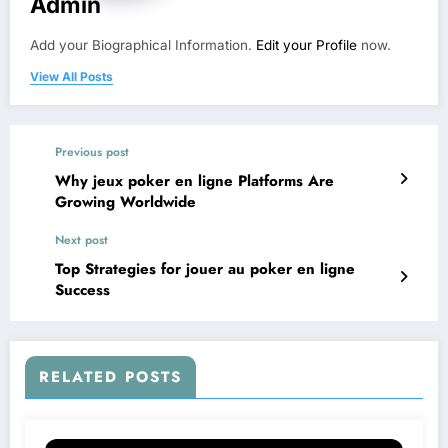
Admin
Add your Biographical Information.
Edit your Profile
now.
View All Posts
Previous post
Why jeux poker en ligne Platforms Are
Growing Worldwide
Next post
Top Strategies for jouer au poker en ligne
Success
RELATED POSTS