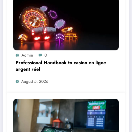
Admin
0
Professional Handbook to casino en ligne
argent réel
August 5, 2026