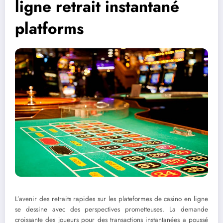
ligne retrait instantané
platforms
L’avenir des retraits rapides sur les plateformes de casino en ligne
se dessine avec des perspectives prometteuses. La demande
croissante des joueurs pour des transactions instantanées a poussé