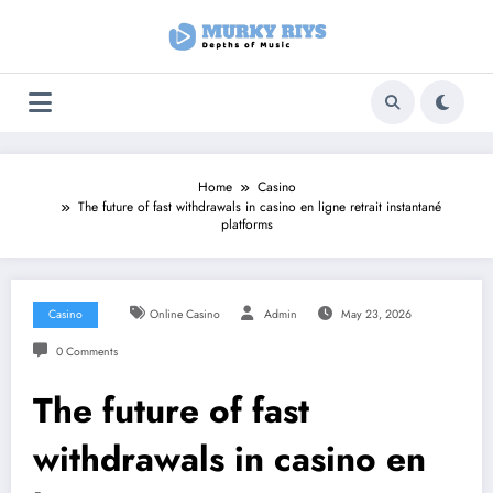
Skip
to
content
Home
Casino
The future of fast withdrawals in casino en ligne retrait instantané
platforms
Casino
Online Casino
Admin
May 23, 2026
0 Comments
The future of fast
withdrawals in casino en