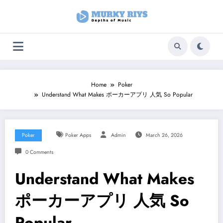
Skip
to
content
Home
Poker
Understand What Makes ポーカーアプリ 人気 So Popular
Poker
Poker Apps
Admin
March 26, 2026
0 Comments
Understand What Makes
ポーカーアプリ 人気 So
Popular