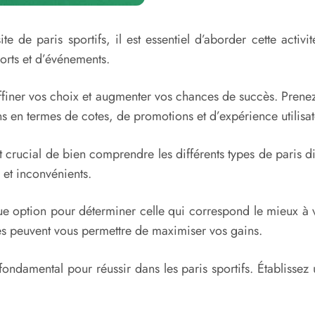
ite de paris sportifs, il est essentiel d’aborder cette activi
ports et d’événements.
affiner vos choix et augmenter vos chances de succès. Prenez
s en termes de cotes, de promotions et d’expérience utilisat
st crucial de bien comprendre les différents types de paris d
 et inconvénients.
 option pour déterminer celle qui correspond le mieux à vot
ines peuvent vous permettre de maximiser vos gains.
fondamental pour réussir dans les paris sportifs. Établissez