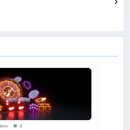
dmin
0