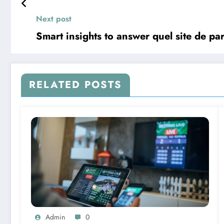
Next post
Smart insights to answer quel site de pari
RELATED POSTS
Admin
0