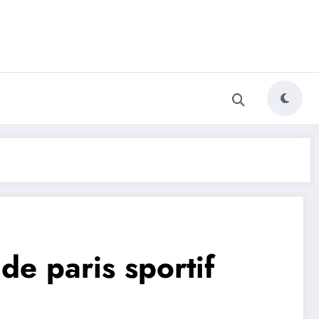
de paris sportif