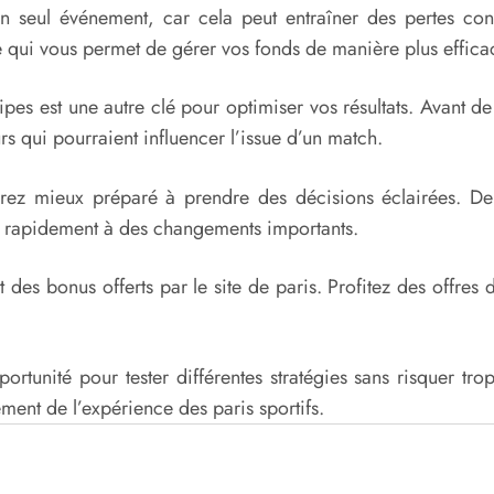
n seul événement, car cela peut entraîner des pertes con
 qui vous permet de gérer vos fonds de manière plus efficac
ipes est une autre clé pour optimiser vos résultats. Avant d
urs qui pourraient influencer l’issue d’un match.
ez mieux préparé à prendre des décisions éclairées. De p
r rapidement à des changements importants.
des bonus offerts par le site de paris. Profitez des offres
ortunité pour tester différentes stratégies sans risquer tr
ment de l’expérience des paris sportifs.