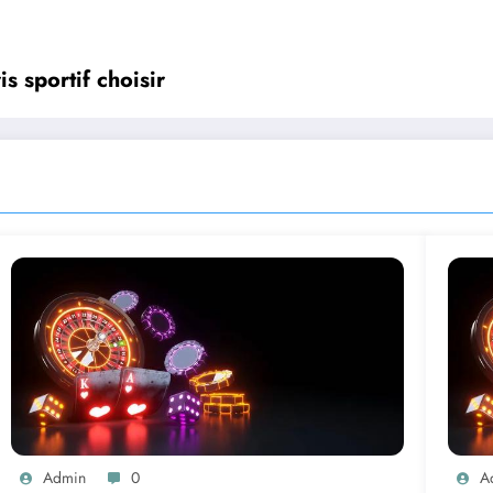
s sportif choisir
Admin
0
A