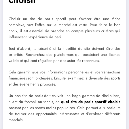
Choisir un site de paris sportif peut s’avérer être une tâche
complexe, tant l’offre sur le marché est vaste. Pour faire le bon
choix, il est essentiel de prendre en compte plusieurs critères qui
influencent l’expérience de pari.
Tout d’abord, la sécurité et la fiabilité du site doivent être des
priorités. Recherchez des plateformes qui possèdent une licence
valide et qui sont régulées par des autorités reconnues.
Cela garantit que vos informations personnelles et vos transactions
financières sont protégées. Ensuite, examinez la diversité des sports
et des événements proposés.
Un bon site de paris doit couvrir une large gamme de disciplines,
allant du football au tennis, en
quel site de paris sportif choisir
passant par les sports moins populaires. Cela permet aux parieurs
de trouver des opportunités intéressantes et d’explorer différents
marchés.