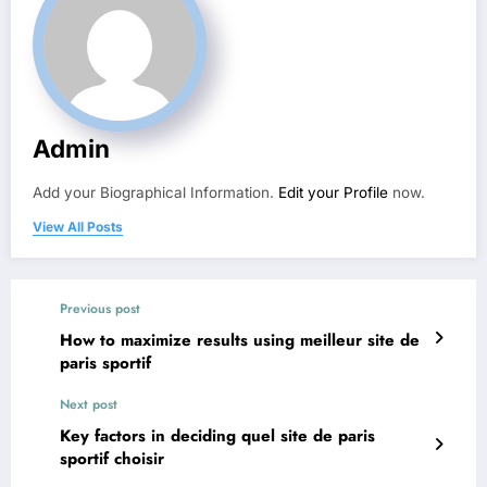
Admin
Add your Biographical Information.
Edit your Profile
now.
View All Posts
Previous post
How to maximize results using meilleur site de
paris sportif
Next post
Key factors in deciding quel site de paris
sportif choisir