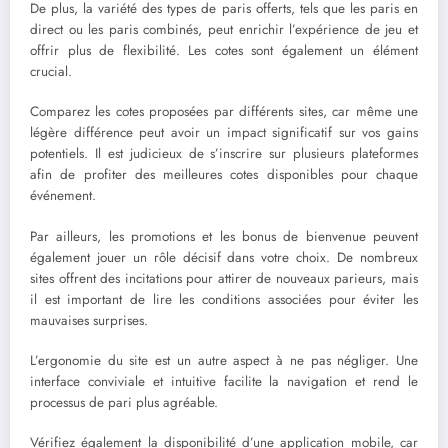
De plus, la variété des types de paris offerts, tels que les paris en
direct ou les paris combinés, peut enrichir l’expérience de jeu et
offrir plus de flexibilité. Les cotes sont également un élément
crucial.
Comparez les cotes proposées par différents sites, car même une
légère différence peut avoir un impact significatif sur vos gains
potentiels. Il est judicieux de s’inscrire sur plusieurs plateformes
afin de profiter des meilleures cotes disponibles pour chaque
événement.
Par ailleurs, les promotions et les bonus de bienvenue peuvent
également jouer un rôle décisif dans votre choix. De nombreux
sites offrent des incitations pour attirer de nouveaux parieurs, mais
il est important de lire les conditions associées pour éviter les
mauvaises surprises.
L’ergonomie du site est un autre aspect à ne pas négliger. Une
interface conviviale et intuitive facilite la navigation et rend le
processus de pari plus agréable.
Vérifiez également la disponibilité d’une application mobile, car