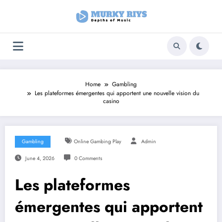
Skip
to
content
Home
Gambling
Les plateformes émergentes qui apportent une nouvelle vision du
casino
Gambling
Online Gambing Play
Admin
June 4, 2026
0 Comments
Les plateformes
émergentes qui apportent