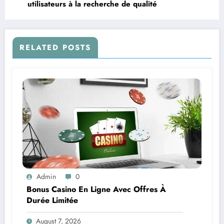
utilisateurs à la recherche de qualité
RELATED POSTS
Admin
0
Bonus Casino En Ligne Avec Offres À
Durée Limitée
August 7, 2026