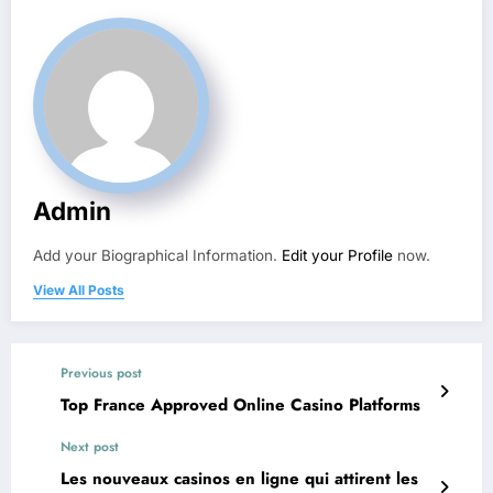
Admin
Add your Biographical Information.
Edit your Profile
now.
View All Posts
Previous post
Top France Approved Online Casino Platforms
Next post
Les nouveaux casinos en ligne qui attirent les