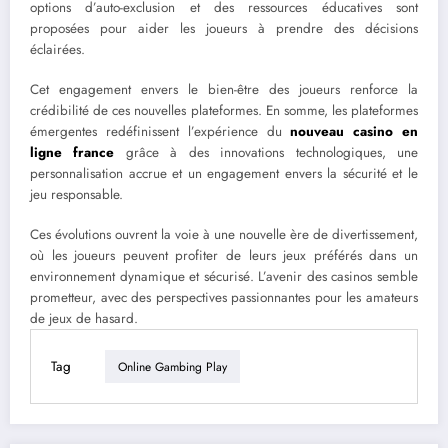
options d’auto-exclusion et des ressources éducatives sont
proposées pour aider les joueurs à prendre des décisions
éclairées.
Cet engagement envers le bien-être des joueurs renforce la
crédibilité de ces nouvelles plateformes. En somme, les plateformes
émergentes redéfinissent l’expérience du
nouveau casino en
ligne france
grâce à des innovations technologiques, une
personnalisation accrue et un engagement envers la sécurité et le
jeu responsable.
Ces évolutions ouvrent la voie à une nouvelle ère de divertissement,
où les joueurs peuvent profiter de leurs jeux préférés dans un
environnement dynamique et sécurisé. L’avenir des casinos semble
prometteur, avec des perspectives passionnantes pour les amateurs
de jeux de hasard.
Tag
Online Gambing Play