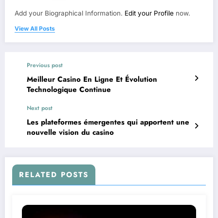
Add your Biographical Information.
Edit your Profile
now.
View All Posts
Previous post
Meilleur Casino En Ligne Et Évolution
Technologique Continue
Next post
Les plateformes émergentes qui apportent une
nouvelle vision du casino
RELATED POSTS