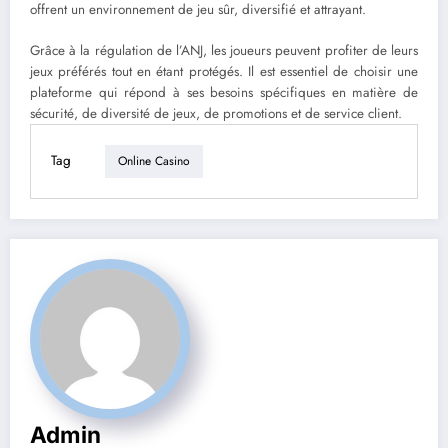
offrent un environnement de jeu sûr, diversifié et attrayant.
Grâce à la régulation de l’ANJ, les joueurs peuvent profiter de leurs
jeux préférés tout en étant protégés. Il est essentiel de choisir une
plateforme qui répond à ses besoins spécifiques en matière de
sécurité, de diversité de jeux, de promotions et de service client.
Tag
Online Casino
Admin