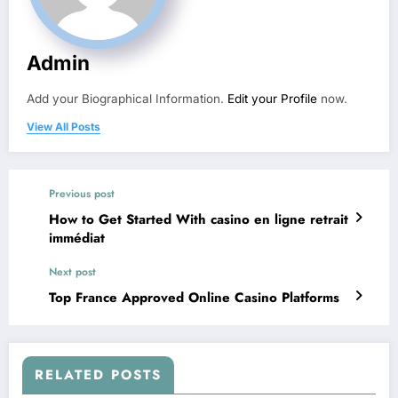
Admin
Add your Biographical Information.
Edit your Profile
now.
View All Posts
Previous post
How to Get Started With casino en ligne retrait
immédiat
Next post
Top France Approved Online Casino Platforms
RELATED POSTS