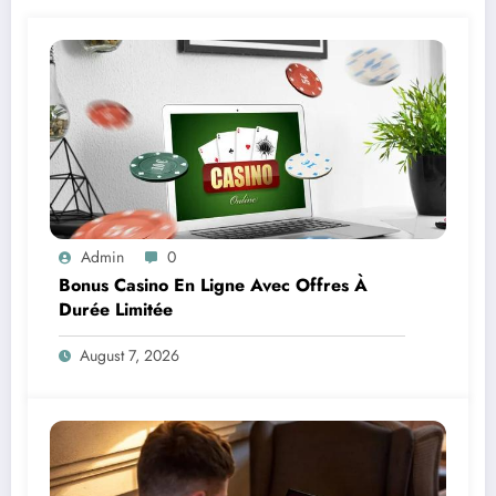
Admin
0
Bonus Casino En Ligne Avec Offres À
Durée Limitée
August 7, 2026