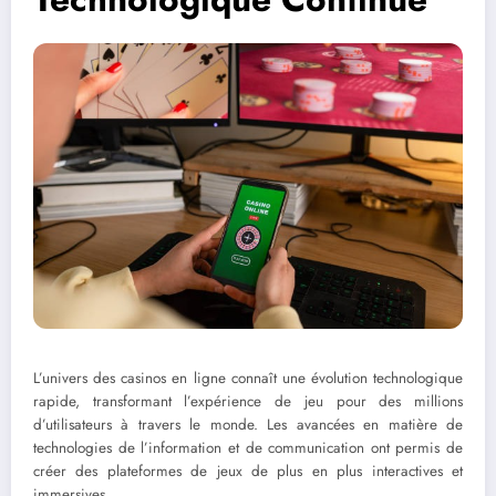
L’univers des casinos en ligne connaît une évolution technologique
rapide, transformant l’expérience de jeu pour des millions
d’utilisateurs à travers le monde. Les avancées en matière de
technologies de l’information et de communication ont permis de
créer des plateformes de jeux de plus en plus interactives et
immersives.