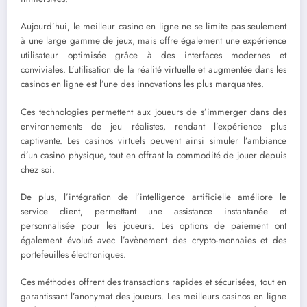
Aujourd’hui, le meilleur casino en ligne ne se limite pas seulement
à une large gamme de jeux, mais offre également une expérience
utilisateur optimisée grâce à des interfaces modernes et
conviviales. L’utilisation de la réalité virtuelle et augmentée dans les
casinos en ligne est l’une des innovations les plus marquantes.
Ces technologies permettent aux joueurs de s’immerger dans des
environnements de jeu réalistes, rendant l’expérience plus
captivante. Les casinos virtuels peuvent ainsi simuler l’ambiance
d’un casino physique, tout en offrant la commodité de jouer depuis
chez soi.
De plus, l’intégration de l’intelligence artificielle améliore le
service client, permettant une assistance instantanée et
personnalisée pour les joueurs. Les options de paiement ont
également évolué avec l’avènement des crypto-monnaies et des
portefeuilles électroniques.
Ces méthodes offrent des transactions rapides et sécurisées, tout en
garantissant l’anonymat des joueurs. Les meilleurs casinos en ligne